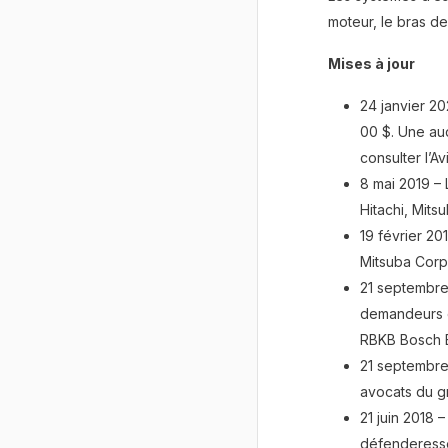
moteur, le bras de 
Mises à jour
24 janvier 2
00 $. Une au
consulter l’Avi
8 mai 2019 –
Hitachi, Mits
19 février 2
Mitsuba Corp
21 septembre
demandeurs e
RBKB Bosch El
21 septembre
avocats du g
21 juin 2018
défenderesse