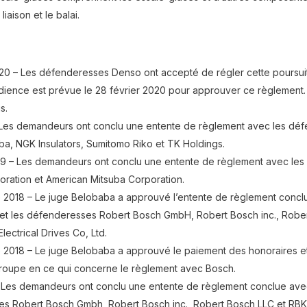
liaison et le balai.
020 – Les défenderesses Denso ont accepté de régler cette poursui
dience est prévue le 28 février 2020 pour approuver ce règlement
s.
 Les demandeurs ont conclu une entente de règlement avec les dé
uba, NGK Insulators, Sumitomo Riko et TK Holdings.
019 – Les demandeurs ont conclu une entente de règlement avec le
oration et American Mitsuba Corporation.
 2018 – Le juge Belobaba a approuvé l’entente de règlement conclu
t les défenderesses Robert Bosch GmbH, Robert Bosch inc., Rober
ectrical Drives Co, Ltd.
 2018 – Le juge Belobaba a approuvé le paiement des honoraires 
roupe en ce qui concerne le règlement avec Bosch.
 – Les demandeurs ont conclu une entente de règlement conclue ave
s Robert Bosch Gmbh, Robert Bosch inc., Robert Bosch LLC et RBKB