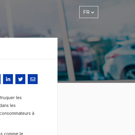
FR
truquer les
dans les
x consommateurs à
es comme le