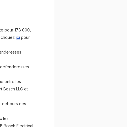
te pour 178 000,
. Cliquez
ici
pour
fenderesses
s défenderesses
e entre les
t Bosch LLC et
et débours des
c les
 Bosch Electrical