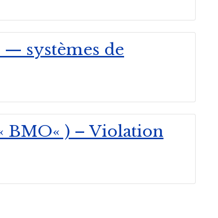
s — systèmes de
« BMO« ) – Violation