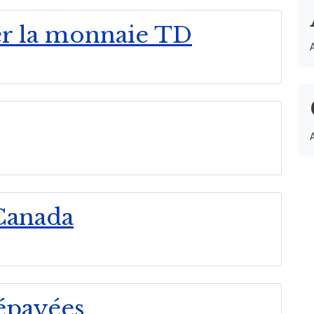
r la monnaie TD
Canada
répayées